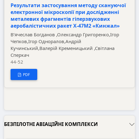
Результати застосування методу скануючої
електронної мікроскопії при дослідженні
металевих фрагментів гіперзвукових
аеробалістичних ракет Х-47М2 «Кинжал»
В’ячеслав Богданов ,Олександр Григоренко,Ігор
Чепков,Ігор Одноралов,Андрій
Кучинський,Валерій Кременицький ,Світлана
Сперкач
44-52
PDF
БЕЗПІЛОТНІ АВІАЦІЙНІ КОМПЛЕКСИ