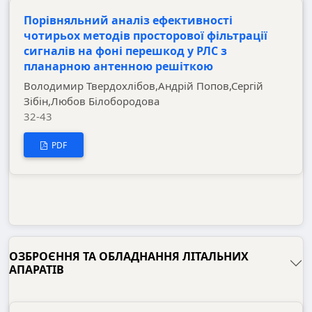
Порівняльний аналіз ефективності
чотирьох методів просторової фільтрації
сигналів на фоні перешкод у РЛС з
планарною антенною решіткою
Володимир Твердохлібов,Андрій Попов,Сергій
Зібін,Любов Білобородова
32-43
PDF
ОЗБРОЄННЯ ТА ОБЛАДНАННЯ ЛІТАЛЬНИХ
АПАРАТІВ