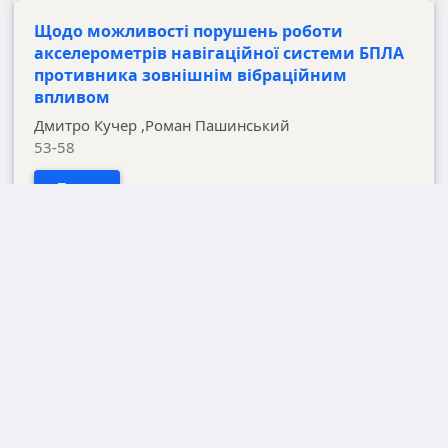
Щодо можливості порушень роботи
акселерометрів навігаційної системи БПЛА
противника зовнішнім вібраційним
впливом
Дмитро Кучер ,Роман Пашинський
53-58
PDF
Комбіноване акустико-тепловізійне
донаведення автономних дронів-
перехоплювачів на малошвидкісні
повітряні цілі типу Shahed-136
Владислав Тригуб,Ірина Білан
59-66