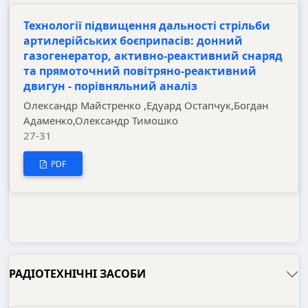
Технології підвищення дальності стрільби
артилерійських боєприпасів: донний
газогенератор, активно-реактивний снаряд
та прямоточний повітряно-реактивний
двигун - порівняльний аналіз
Олександр Майстренко ,Едуард Остапчук,Богдан
Адаменко,Олександр Тимошко
27-31
PDF
РАДІОТЕХНІЧНІ ЗАСОБИ