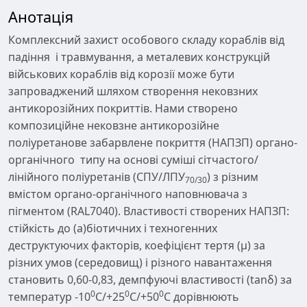
Анотація
Комплексний захист особового складу кораблів від
падіння і травмування, а металевих конструкцій
військових кораблів від корозії може бути
запроваджений шляхом створення нековзних
антикорозійних покриттів. Нами створено
композиційне нековзне антикорозійне
поліуретанове забарвлене покриття (НАПЗП) органо-
органічного типу на основі суміші сітчастого/
лінійного поліуретанів (СПУ/ЛПУ
) з різним
70/30
вмістом органо-органічного наповнювача з
пігментом (RAL7040). Властивості створених НАПЗП:
стійкість до (а)біотичних і техногенних
деструктуючих факторів, коефіцієнт тертя (µ) за
різних умов (середовищ) і різного навантаження
становить 0,60-0,83, демпфуючі властивості (tanδ) за
0
0
0
температур -10
С/+25
С/+50
С дорівнюють