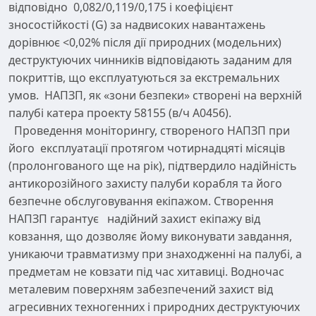
відповідно 0,082/0,119/0,175 і коефіцієнт
зносостійкості (G) за надвисоких навантажень
дорівнює <0,02% після дії природних (модельних)
деструктуючих чинників відповідають заданим для
покриттів, що експлуатуються за екстремальних
умов. НАПЗП, як «зони безпеки» створені на верхній
палубі катера проекту 58155 (в/ч А0456).
Проведення моніторингу, створеного НАПЗП при
його експлуатації протягом чотирнадцяті місяців
(пролонгованого ще на рік), підтвердило надійність
антикорозійного захисту палуби корабля та його
безпечне обслуговування екіпажом. Створення
НАПЗП гарантує надійний захист екіпажу від
ковзання, що дозволяє йому виконувати завдання,
уникаючи травматизму при знаходженні на палубі, а
предметам не ковзати під час хитавиці. Водночас
металевим поверхням забезпечений захист від
агресивних техногенних і природних деструктуючих