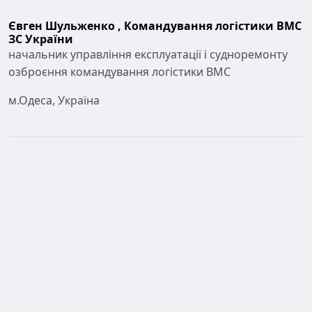
Євген Шульженко ,
Командування логістики ВМС
ЗС України
начальник управління експлуатації і судноремонту
озброєння командування логістики ВМС
м.Одеса, Україна
Посилання
Bahramnia; H. M. Semnani; A. Habibolahzadeh; H.
Abdoos. Epoxy/polyurethane nanocomposite coatings
for anti-erosion/wear applications: A review Journal of
Composite Materials 2020-09-12
https://doi.org/10.1177/0021998320908299
DOI:
https://doi.org/10.1177/0021998320908299
Kausar, A. (2019). Interpenetrating polymer network