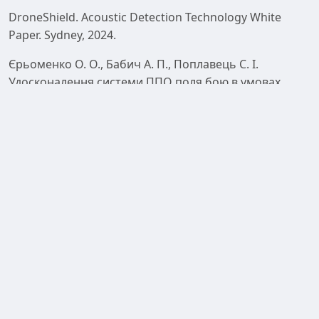
DroneShield. Acoustic Detection Technology White
Paper. Sydney, 2024.
Єрьоменко О. О., Бабич А. П., Поплавець С. І.
Удосконалення системи ППО поля бою в умовах
застосування FPV-дронів. Системи обробки
інформації. 2025. Вип. 4(183). С. 29–36. DOI:
https://doi.org/10.30748/soi.2025.183.04
Melnyk O. et al. Contemporary Methods of Countering
Unmanned Systems: Technologies and Prospects.
Судноводіння. 2024. № 36. С. 102–115. DOI:
10.31653/2306-5761.36.2024.102-115.
Чигінь В. І. Акустичні методи виявлення
малорозмірних повітряних цілей : монографія. Львів :
НАСВ, 2020. 148 с.
Kay S. M. Fundamentals of Statistical Signal Processing: