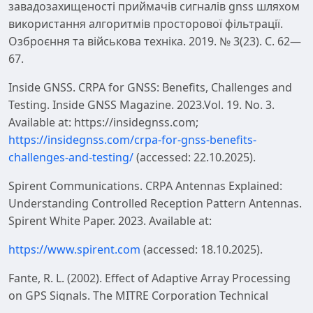
завадозахищеності приймачів сигналів gnss шляхом
використання алгоритмів просторової фільтрації.
Озброєння та військова техніка. 2019. № 3(23). С. 62—
67.
Inside GNSS. CRPA for GNSS: Benefits, Challenges and
Testing. Inside GNSS Magazine. 2023.Vol. 19. No. 3.
Available at:
https://insidegnss.com;
https://insidegnss.com/crpa-for-gnss-benefits-
challenges-and-testing/
(accessed: 22.10.2025).
Spirent Communications. CRPA Antennas Explained:
Understanding Controlled Reception Pattern Antennas.
Spirent White Paper. 2023. Available at:
https://www.spirent.com
(accessed: 18.10.2025).
Fante, R. L. (2002). Effect of Adaptive Array Processing
on GPS Signals. The MITRE Corporation Technical
Report MTR 02W0000211. Bedford, MA, USA.