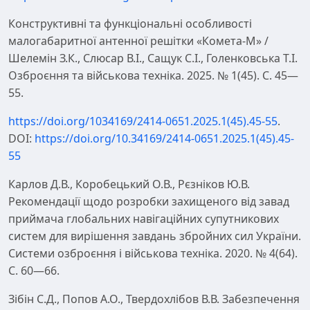
Конструктивні та функціональні особливості
малогабаритної антенної решітки «Комета-М» /
Шелемін З.К., Слюсар В.І., Сащук С.І., Голенковська Т.І.
Озброєння та військова техніка. 2025. № 1(45). С. 45—
55.
https://doi.org/1034169/2414-0651.2025.1(45).45-55
.
DOI:
https://doi.org/10.34169/2414-0651.2025.1(45).45-
55
Карлов Д.В., Коробецький О.В., Рєзніков Ю.В.
Рекомендації щодо розробки захищеного від завад
приймача глобальних навігаційних супутникових
систем для вирішення завдань збройних сил України.
Системи озброєння і військова техніка. 2020. № 4(64).
С. 60—66.
Зібін С.Д., Попов А.О., Твердохлібов В.В. Забезпечення