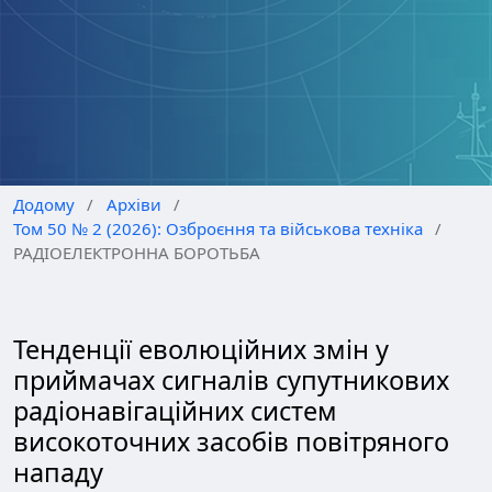
Додому
/
Архіви
/
Том 50 № 2 (2026): Озброєння та військова техніка
/
РАДІОЕЛЕКТРОННА БОРОТЬБА
Тенденції еволюційних змін у
приймачах сигналів супутникових
радіонавігаційних систем
високоточних засобів повітряного
нападу