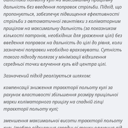
дальність без введення поправок стрільби. Підхід, що
пропонується, забезпечує підвищення ефективності
стрільби з автоматичної гвинтівки з коліматорним
прицілом на максимальну дальність (за показником
кількості патронів, необхідних для ураження цілі) без
введення поправок на дальність до цілі до рівня, коли
зазначені поправки необхідно враховувати. Сутність
такого підходу полягає у мінімізації відхилення
середньої точки влучення куль від центра цілі.
Зазначений підхід реалізується шляхом:
компенсації зниження траєкторії польоту кулі за
рахунок властивості збільшення розміру прицільної
марки коліматорного прицілу на спадній гілці
траєкторії польоту кулі;
зменшення максимальної висоти траєкторії польоту
куль (тобто відхилення середньої точки влучення від