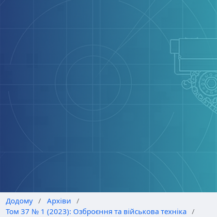
Додому
/
Архіви
/
Том 37 № 1 (2023): Озброєння та військова техніка
/