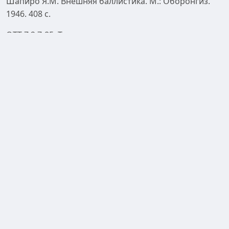
Шапиро Я.М. Внешняя баллистика. М.: Оборонгиз.
1946. 408 с.
ОТТ 7.2.7-85. Типовые методики государственных
испытаний. Стрелковое оружие и патроны к нему. М.
В/ч 42261. 1985. 158 с.
Наставление по стрелковому делу. М.: Военное изд-
во. 1985. 640 с.