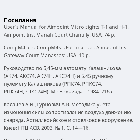
Посилання
User’s Manual for Aimpoint Micro sights T-1 and H-1.
Aimpoint Ins. Mariah Court Chantilly: USA. 74 p.
CompM4 and CompM4s. User manual. Aimpoint Ins.
Gateway Court Manassas: USA. 10 p.
Руководство по 5,45-мм автомату Калашникова
(АК74, АКС74, АК74Н, АКС74Н) и 5,45 ручному
пулемету Калашникова (РПК74, РПКС74,
РПК74Н,РПКС74Н). М.: Воениздат. 1984. 216 с.
Калачев А.И., Гурнович А.В. Методика учета
изменения силы сопротивления воздуха движению
снаряда. Артиллерийское и стрелковое вооружение.
Киев: НТЦ АСВ. 2003. № 1. С. 14—16.