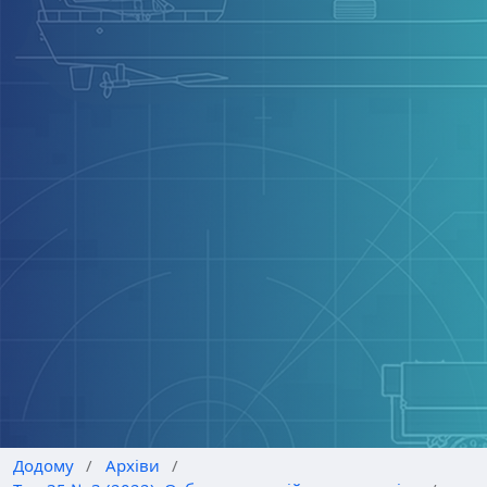
Додому
/
Архіви
/