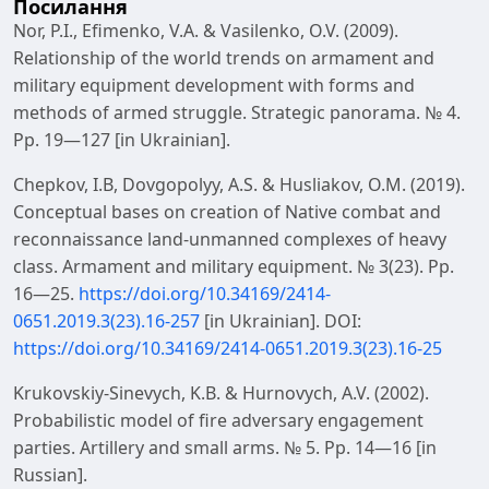
Посилання
Nor, P.I., Efimenko, V.A. & Vasilenko, O.V. (2009).
Relationship of the world trends on armament and
military equipment development with forms and
methods of armed struggle. Strategic panorama. № 4.
Рр. 19—127 [in Ukrainian].
Chepkov, I.B, Dovgopolyy, A.S. & Husliakov, O.M. (2019).
Conceptual bases on creation of Native combat and
reconnaissance land-unmanned complexes of heavy
class. Armament and military equipment. № 3(23). Pp.
16—25.
https://doi.org/10.34169/2414-
0651.2019.3(23).16-257
[in Ukrainian]. DOI:
https://doi.org/10.34169/2414-0651.2019.3(23).16-25
Krukovskiy-Sinevych, K.B. & Hurnovych, A.V. (2002).
Probabilistic model of fire adversary engagement
parties. Artillery and small arms. № 5. Pp. 14—16 [in
Russian].