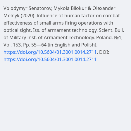
Volodymyr Senatorov, Mykola Bilokur & Olexander
Melnyk (2020). Influence of human factor on combat
effectiveness of small arms firing operations with
optical sight. Iss. of armament technology. Scient. Bull.
of Military Inst. of Armament Technology. Poland. №1,
Vol. 153. Рр. 55—64 [in English and Polish].
https://doi.org/10.5604/01.3001.0014.2711
. DOI:
https://doi.org/10.5604/01.3001.0014.2711
Miroshnikov, M.M. (1977). Theoretical bases of optical
and electronic devices. L.: Mashinostroenie. 600 р. [in
Russian].
Lloyd, J.M. (1978). Thermal Imaging Systems. M.: Mir. 414
р. [in Russian].
Kruger, M.Ja., Panov, V.A. & Kulagin, V.В. (1967).
Handbook for optical and mechanical devices designer.