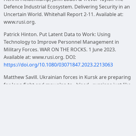
Defence Industrial Ecosystem. Delivering Security in an
Uncertain World. Whitehall Report 2-11. Available at:
www.rusi.org.
Patrick Hinton. Put Latent Data to Work: Using
Technology to Improve Personnel Management in
Military Forces. WAR ON THE ROCKS. 1 June 2023.
Available at: www.rusi.org. DOI:
https://doi.org/10.1080/03071847.2023.2213063
Matthew Savill. Ukrainian forces in Kursk are preparing
for long fight and may plan to «bleed» russians just like
in Ukraine, expert says, FEATURED IN BUSINESS
INSIDER. 7 September 2024. Available at: www.rusi.org.
Neil Ashdown & Natasha Buckley. Securing Innovation
in an Epoch of Geopolitical Competition. THE FUTURE
OF INNOVATION SECURITY. 4 September 2024. Available
at: www.rusi.org.