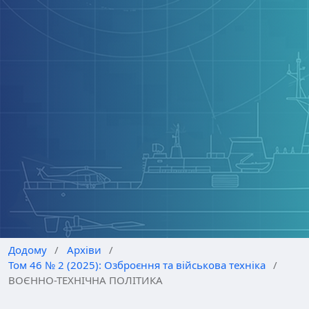
Додому
/
Архіви
/
Том 46 № 2 (2025): Озброєння та військова техніка
/
ВОЄННО-ТЕХНІЧНА ПОЛІТИКА