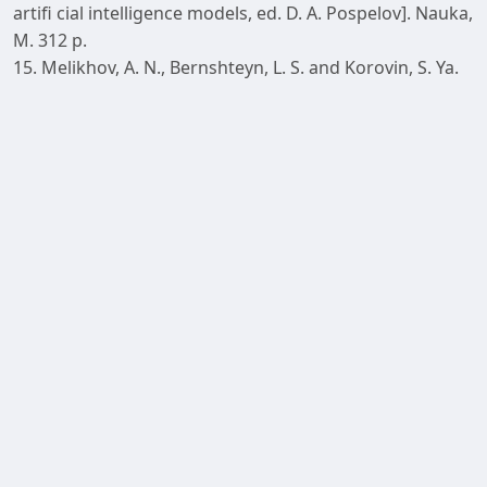
artifi cial intelligence models, ed. D. A. Pospelov]. Nauka,
M. 312 р.
15. Melikhov, A. N., Bernshteyn, L. S. and Korovin, S. Ya.
(1990), “Situatsionnyye sovetuyushchiye sistemy s
nechotkoy logikoy” [Fuzzy Situational Advisory
Systems]. Nauka, M. 440 р.
16. Borisov, A. N. etc. (1989), “Obrabotka nechetkoy
informatsii v sistemakh prinyatiya resheniy” [Making
decisions based on fuzzy models: examples of use]. 304
р.
17. Borisov, A. N., Krumberg, O. A. and Fedorov, I. P.
(1990), “Prinyatiye resheniy na osnove nechetkikh
modeley: Primery ispol’zovaniya” [Making decisions
based on fuzzy models: examples of use]. Riga. 184 р.
18. Pospelov, D. A. (1986), “Nechetkiye mnozhestva v
modelyakh upravleniya i iskusstvennogo intellekta”
[Fuzzy sets in control and artifi cial intelligence models].
M. 312 р.