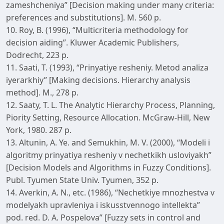
zameshcheniya” [Decision making under many criteria:
preferences and substitutions]. M. 560 р.
10. Roy, B. (1996), “Multicriteria methodology for
decision aiding”. Kluwer Academic Publishers,
Dodrecht, 223 p.
11. Saati, T. (1993), “Prinyatiye resheniy. Metod analiza
iyerarkhiy” [Making decisions. Hierarchy analysis
method]. M., 278 р.
12. Saaty, T. L. The Analytic Hierarchy Process, Planning,
Piority Setting, Resource Allocation. McGraw-Hill, New
York, 1980. 287 p.
13. Altunin, A. Ye. and Semukhin, M. V. (2000), “Modeli i
algoritmy prinyatiya resheniy v nechetkikh usloviyakh”
[Decision Models and Algorithms in Fuzzy Conditions].
Publ. Tyumen State Univ. Tyumen, 352 р.
14. Averkin, A. N., etc. (1986), “Nechetkiye mnozhestva v
modelyakh upravleniya i iskusstvennogo intellekta”
pod. red. D. A. Pospelova” [Fuzzy sets in control and