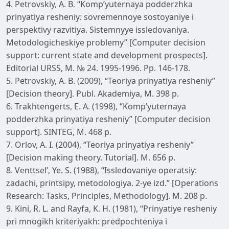
4. Petrovskiy, A. B. “Komp’yuternaya podderzhka
prinyatiya resheniy: sovremennoye sostoyaniye i
perspektivy razvitiya. Sistemnyye issledovaniya.
Metodologicheskiye problemy” [Computer decision
support: current state and development prospects].
Editorial URSS, M. № 24. 1995-1996. Рp. 146-178.
5. Petrovskiy, A. B. (2009), “Teoriya prinyatiya resheniy”
[Decision theory]. Publ. Akademiya, M. 398 р.
6. Trakhtengerts, E. A. (1998), “Komp’yuternaya
podderzhka prinyatiya resheniy” [Computer decision
support]. SINTEG, M. 468 р.
7. Orlov, A. I. (2004), “Teoriya prinyatiya resheniy”
[Decision making theory. Tutorial]. M. 656 р.
8. Venttsel’, Ye. S. (1988), “Issledovaniye operatsiy:
zadachi, printsipy, metodologiya. 2-ye izd.” [Operations
Research: Tasks, Principles, Methodology]. M. 208 р.
9. Kini, R. L. and Rayfa, K. H. (1981), “Prinyatiye resheniy
pri mnogikh kriteriyakh: predpochteniya i