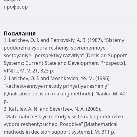
професор
Посилання
1. Larichev, O. I. and Petrovskiy, A. B. (1987), “Sistemy
podderzhki vybora resheniy: sovremennoye
sostoyaniye i perspektivy razvitiya” [Decision Support
Systems: Current State and Development Prospects].
VINITI, M. V. 21, 323 р.
2. Larichev, O. I. and Moshkevich, Ye. M. (1996),
“Kachestvennyye metody prinyatiya resheniy”
[Qualitative decision making methods]. Nauka, M. 401
р.
3. Katulev, A. N. and Severtsev, N. A. (2005),
“Matematicheskiye metody v sistemakh podderzhki
vybora resheniy: ucheb. Posobiye” [Mathematical
methods in decision support systems]. M. 311 р.