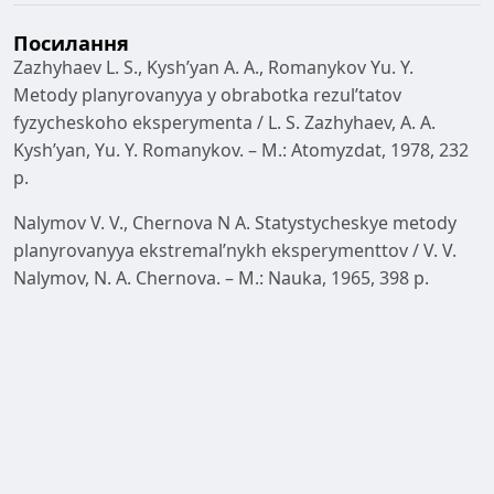
Посилання
Zazhyhaev L. S., Kysh’yan A. A., Romanykov Yu. Y.
Metody planyrovanyya y obrabotka rezul’tatov
fyzycheskoho eksperymenta / L. S. Zazhyhaev, A. A.
Kysh’yan, Yu. Y. Romanykov. – M.: Atomyzdat, 1978, 232
p.
Nalymov V. V., Chernova N A. Statystycheskye metody
planyrovanyya ekstremal’nykh eksperymenttov / V. V.
Nalymov, N. A. Chernova. – M.: Nauka, 1965, 398 p.
Adler Yu. P. Planyrovanye eksperymenta pry poyske
optymal’nykh uslovyy / Yu. P. Adler, E. V. Markova, Yu. V.
Hranovskyy. – M.: Nauka, 1976, 278 p.
Spyrydonov A. A. Planyrovanye eksperymenta pry
yssledovanyy tekhnolohycheskykh protsessov / A. A.
Spyrydonov. – M.: Mashynostroenye, 1981, 184 p.