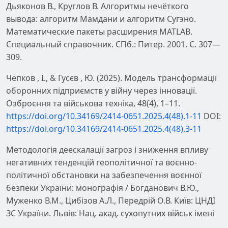
Дьяконов В., Круглов В. Алгоритмы нечёткого
вывода: алгоритм Мамдани и алгоритм Сугэно.
Математические пакеты расширения MATLAB.
Специальный справочник. СПб.: Питер. 2001. С. 307—
309.
Чепков , І., & Гусєв , Ю. (2025). Модель трансформації
оборонних підприємств у війну через інновації.
Озброєння та військова техніка, 48(4), 1–11.
https://doi.org/10.34169/2414-0651.2025.4(48).1-11
DOI:
https://doi.org/10.34169/2414-0651.2025.4(48).3-11
Методологія деескалації загроз і зниження впливу
негативних тенденцій геополітичної та воєнно-
політичної обстановки на забезпечення воєнної
безпеки України: монографія / Богданович В.Ю.,
Муженко В.М., Цибізов А.Л., Передрій О.В. Київ: ЦНДІ
ЗС України. Львів: Нац. акад. сухопутних військ імені
гетьмана Петра Сагайдачного. 2024. 281 с.