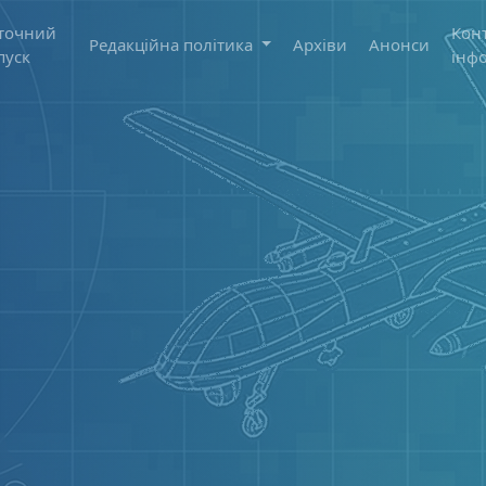
точний
Кон
Редакційна політика
Архіви
Анонси
пуск
інф