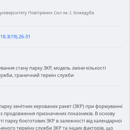
ніверситету Повітряних Сил ім. І. Кожедуба
18.3(19).26-31
ання стану парку ЗКР, модель зміни кількості
лужби, граничний термін служби
арку зенітних керованих ракет (ЗКР) при формуванні
 з продовження призначених показників. В основу
і парку боєготових ЗКР в залежності від календарної
ченого терміну служби ЗКР та інших факторів, що