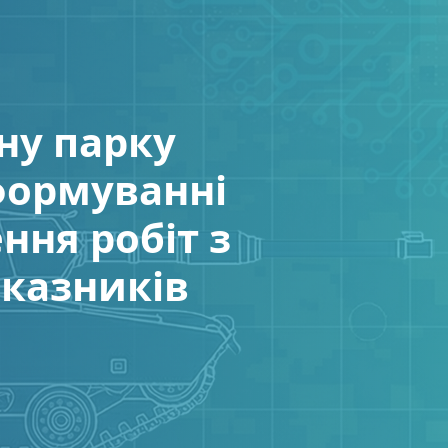
ну парку
формуванні
ння робіт з
казників