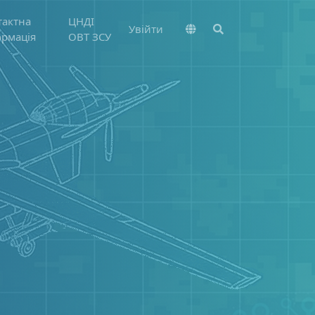
тактна
ЦНДІ
Увійти
ормація
ОВТ ЗСУ