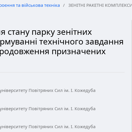
роєння та військова техніка
/
ЗЕНІТНІ РАКЕТНІ КОМПЛЕКС
 стану парку зенітних
рмуванні технічного завдання
 продовження призначених
ніверситету Повітряних Сил ім. І. Кожедуба
ніверситету Повітряних Сил ім. І. Кожедуба
ніверситету Повітряних Сил ім. І. Кожедуба