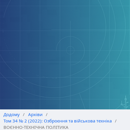
Додому
/
Архіви
/
Том 34 № 2 (2022): Озброєння та військова техніка
/
ВОЄННО-ТЕХНІЧНА ПОЛІТИКА