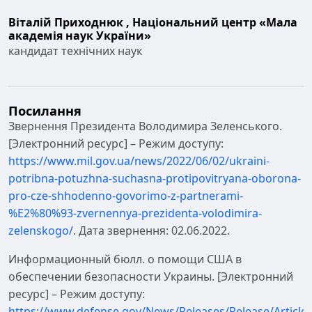
Віталій Приходнюк ,
Національний центр «Мала
академія наук України»
кандидат технічних наук
Посилання
Звернення Президента Володимира Зеленського.
[Электронний ресурс] – Режим доступу:
https://www.mil.gov.ua/news/2022/06/02/ukraini-
potribna-potuzhna-suchasna-protipovitryana-oborona-
pro-cze-shhodenno-govorimo-z-partnerami-
%E2%80%93-zvernennya-prezidenta-volodimira-
zelenskogo/
. Дата звернення: 02.06.2022.
Информационный бюлл. о помощи США в
обеспечении безопасности Украины. [Электронний
ресурс] – Режим доступу:
https://www.defense.gov/News/Releases/Release/Article/