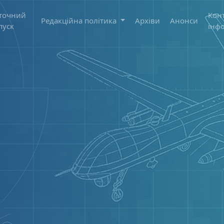
точний
Кон
Редакційна політика
Архіви
Анонси
пуск
інф