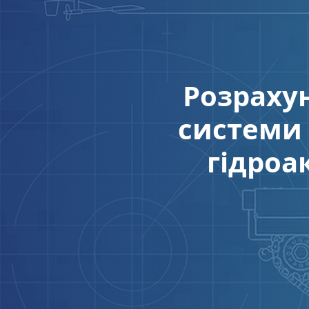
Розрахун
системи 
гідроа