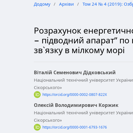
Додому
/
Архіви
/
Том 24 № 4 (2019): Озб
Розрахунок енергетичної
− підводний апарат” по
зв`язку в мілкому морі
Віталій Семенович Дідковський
Національний технічний університет України 
Сікорського»
https://orcid.org/0000-0002-0807-822X
Олексій Володимирович Коржик
Національний технічний університет України 
Сікорського»
https://orcid.org/0000-0001-6793-1676