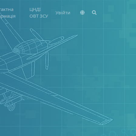
тактна
ЦНДІ
Увійти
ормація
ОВТ ЗСУ