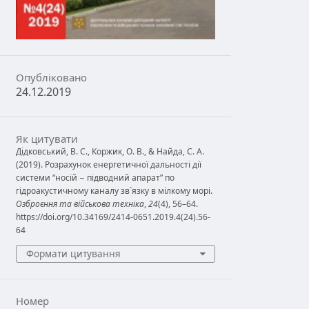
Опубліковано
24.12.2019
Як цитувати
Дідковський, В. С., Коржик, О. В., & Найда, С. А.
(2019). Розрахунок енергетичної дальності дії
системи “носій − підводний апарат” по
гідроакустичному каналу зв`язку в мілкому морі.
Озброєння та військова техніка
,
24
(4), 56–64.
https://doi.org/10.34169/2414-0651.2019.4(24).56-
64
Формати цитування
Номер