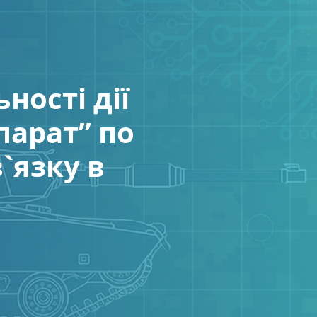
ності дії
парат” по
`язку в