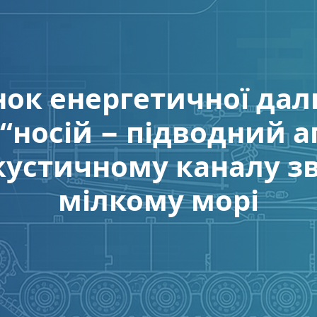
ок енергетичної даль
“носій − підводний а
кустичному каналу зв
мілкому морі