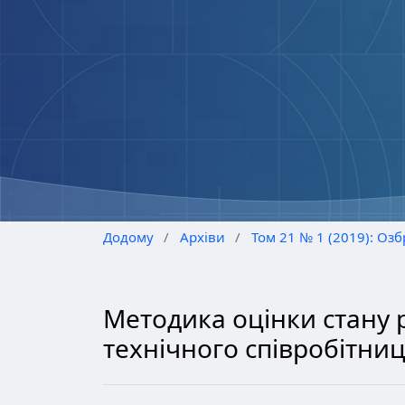
Додому
/
Архіви
/
Том 21 № 1 (2019): Озб
Методика оцінки стану р
технічного співробітниц