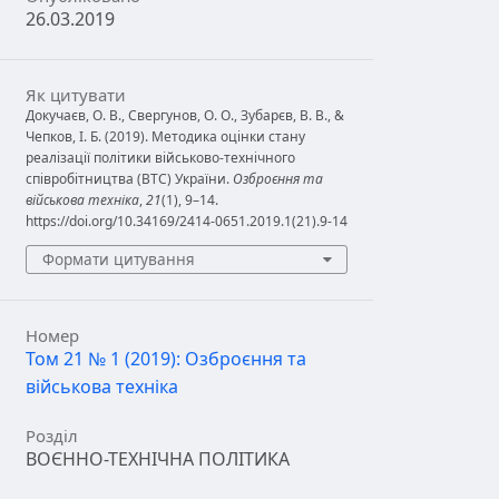
26.03.2019
Як цитувати
Докучаєв, О. В., Свергунов, О. О., Зубарєв, В. В., &
Чепков, І. Б. (2019). Методика оцінки стану
реалізації політики військово-технічного
співробітництва (ВТС) України.
Озброєння та
військова техніка
,
21
(1), 9–14.
https://doi.org/10.34169/2414-0651.2019.1(21).9-14
Формати цитування
Номер
Том 21 № 1 (2019): Озброєння та
військова техніка
Розділ
ВОЄННО-ТЕХНІЧНА ПОЛІТИКА