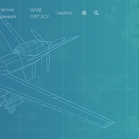
тактна
ЦНДІ
Увійти
ормація
ОВТ ЗСУ