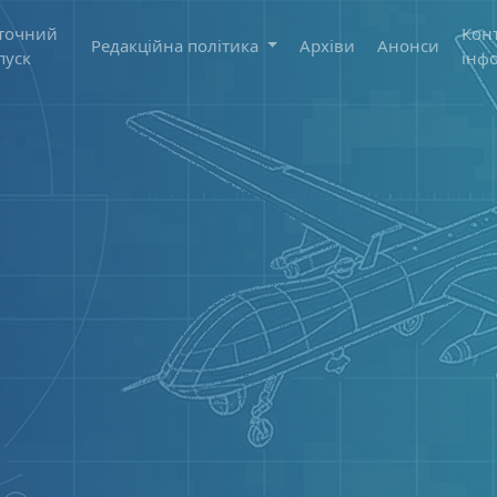
точний
Кон
Редакційна політика
Архіви
Анонси
пуск
інф