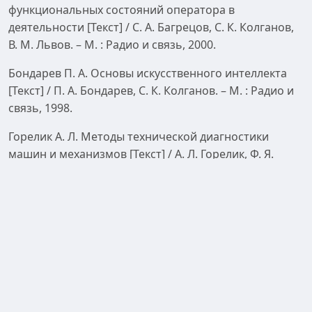
функциональных состояний оператора в
деятельности [Текст] / С. А. Багрецов, С. К. Колганов,
В. М. Львов. – М. : Радио и связь, 2000.
Бондарев П. А. Основы искусственного интеллекта
[Текст] / П. А. Бондарев, С. К. Колганов. – М. : Радио и
связь, 1998.
Горелик А. Л. Методы технической диагностики
машин и механизмов [Текст] / А. Л. Горелик, Ф. Я.
Балицкий, А. Н. Требунский. – М. : НТЦ
«Информтехника», 1990.
Стрельников В. П. Оценка и прогнозирование
надежности электронных элементов и систем [Текст]
/ В. П. Стрельников, А. В. Федухин. – К. : Логос, 2002. –
486 с.
ГОСТ 20911–89. Техническая диагностика. Термины и