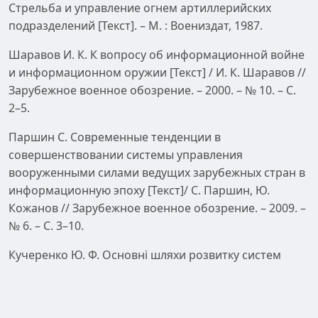
Стрельба и управление огнем артиллерийских
подразделений [Текст]. – М. : Воениздат, 1987.
Шаравов И. К. К вопросу об информационной войне
и информационном оружии [Текст] / И. К. Шаравов //
Зарубежное военное обозрение. – 2000. – № 10. – С.
2–5.
Паршин С. Современные тенденции в
совершенствовании системы управления
вооруженными силами ведущих зарубежных стран в
информационную эпоху [Текст]/ С. Паршин, Ю.
Кожанов // Зарубежное военное обозрение. – 2009. –
№ 6. – С. 3–10.
Кучеренко Ю. Ф. Основні шляхи розвитку систем
управління військами та зброєю на сучасному етапі
[Текст] / Ю. Ф. Кучеренко, О. М. Гузько // Системи
озброєння і військова техніка. – 2008. – № 4(16). – С.