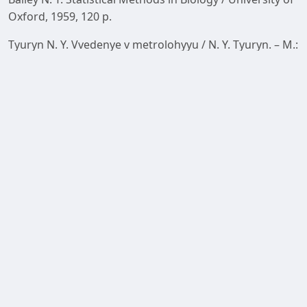
Oxford, 1959, 120 p.
Tyuryn N. Y. Vvedenye v metrolohyyu / N. Y. Tyuryn. – M.:
Yzdatel’stvo standartov, 1976, 304 p.