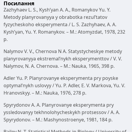
Посилання
Zazhyhaev L. S., Kysh’yan A. A., Romanykov Yu. Y.
Metody planyrovanyya y obrabotka rezul’tatov
fyzycheskoho eksperymenta / L. S. Zazhyhaev, A. A.
Kysh’yan, Yu. Y. Romanykov. – M.: Atomyzdat, 1978, 232
p.
Nalymov V. V., Chernova N A. Statystycheskye metody
planyrovanyya ekstremal’nykh eksperymenttov / V. V.
Nalymov, N. A. Chernova. – M.: Nauka, 1965, 398 p.
Adler Yu. P. Planyrovanye eksperymenta pry poyske
optymal’nykh uslovyy / Yu. P. Adler, E. V. Markova, Yu. V.
Hranovskyy. – M.: Nauka, 1976, 278 p.
Spyrydonov A. A. Planyrovanye eksperymenta pry
yssledovanyy tekhnolohycheskykh protsessov / A. A.
Spyrydonov. – M.: Mashynostroenye, 1981, 184 p.
Bailey N. T. Statistical Methods in Biology / University of