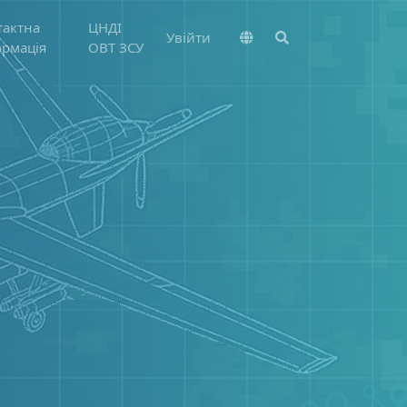
тактна
ЦНДІ
Увійти
ормація
ОВТ ЗСУ