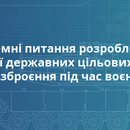
мні питання розробл
ії державних цільови
зброєння під час воє