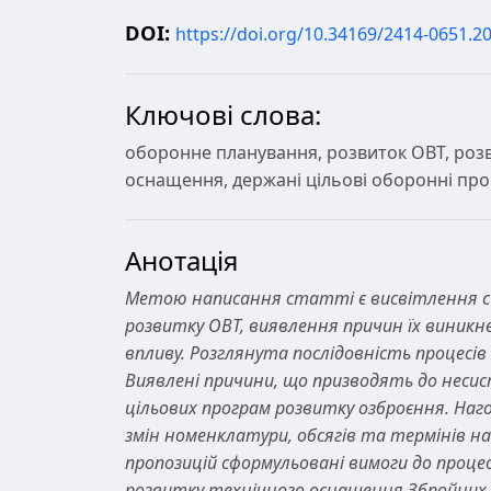
DOI:
https://doi.org/10.34169/2414-0651.20
Ключові слова:
оборонне планування, розвиток ОВТ, роз
оснащення, держані цільові оборонні про
Анотація
Метою написання статті є висвітлення с
розвитку ОВТ, виявлення причин їх виникне
впливу. Розглянута послідовність процесі
Виявлені причини, що призводять до несис
цільових програм розвитку озброєння. Наг
змін номенклатури, обсягів та термінів на
пропозицій сформульовані вимоги до проце
розвитку технічного оснащення Збройних 