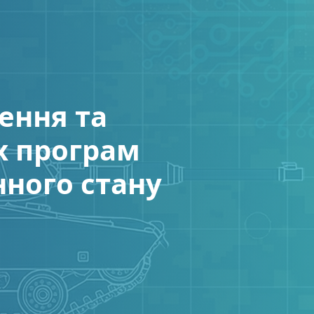
ення та
х програм
нного стану