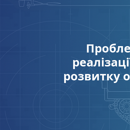
Пробле
реалізац
розвитку о