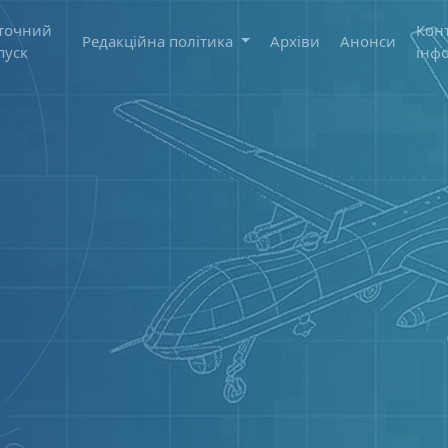
точний
Кон
Редакційна політика
Архіви
Анонси
пуск
інф