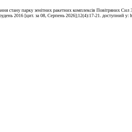
ння стану парку зенітних ракетних комплексів Повітряних Сил 
день 2016 [цит. за 08, Серпень 2026];12(4):17-21. доступний у: http