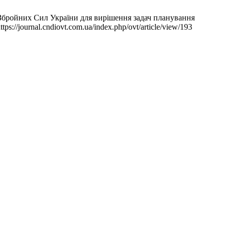
Збройних Сил України для вирішення задач планування
s://journal.cndiovt.com.ua/index.php/ovt/article/view/193