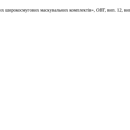
них широкосмугових маскувальних комплектів»,
ОВТ
, вип. 12, ви