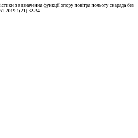
істики з визначення функції опору повітря польоту снаряда без
651.2019.1(21).32-34.