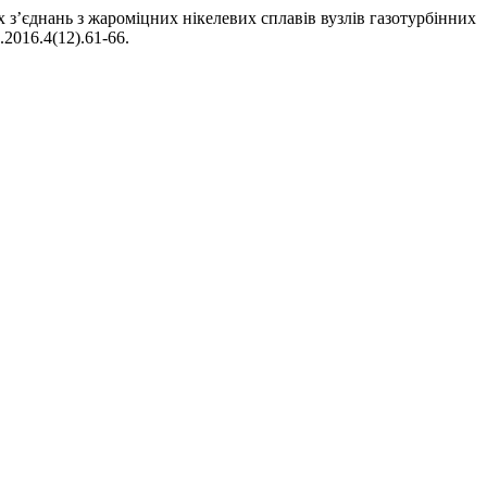
з’єднань з жароміцних нікелевих сплавів вузлів газотурбінних
1.2016.4(12).61-66.