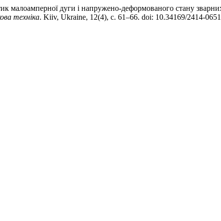
ик малоамперної дуги і напружено-деформованого стану зварних 
ова техніка
. Kiiv, Ukraine, 12(4), с. 61–66. doi: 10.34169/2414-065