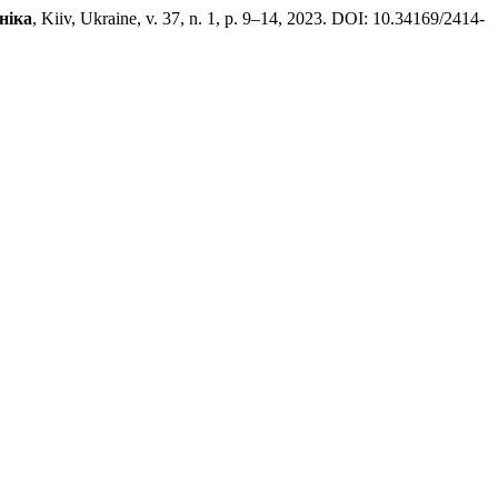
ніка
, Kiiv, Ukraine, v. 37, n. 1, p. 9–14, 2023. DOI: 10.34169/2414-