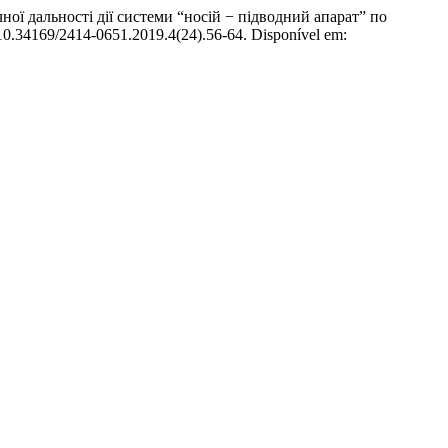
дальності дії системи “носій − підводний апарат” по
I: 10.34169/2414-0651.2019.4(24).56-64. Disponível em: