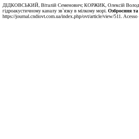
ДІДКОВСЬКИЙ, Віталій Семенович; КОРЖИК, Олексій Володимир
гідроакустичному каналу зв`язку в мілкому морі.
Озброєння та 
https://journal.cndiovt.com.ua/index.php/ovt/article/view/511. Acesso