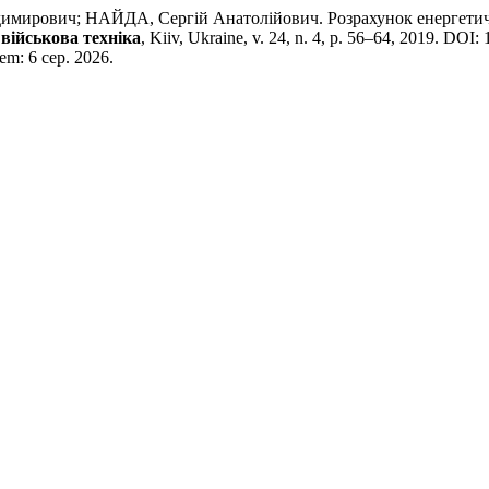
ович; НАЙДА, Сергій Анатолійович. Розрахунок енергетичної 
військова техніка
, Kiiv, Ukraine, v. 24, n. 4, p. 56–64, 2019. DO
 em: 6 сер. 2026.