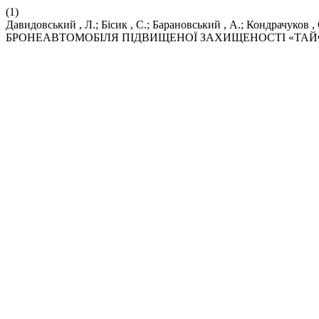
(1)
Давидовський , Л.; Бісик , С.; Барановський , А.; Конд
БРОНЕАВТОМОБІЛЯ ПІДВИЩЕНОЇ ЗАХИЩЕНОСТІ «ТАЙФУ