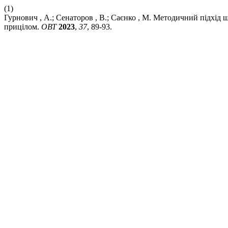
(1)
Гурнович , А.; Сенаторов , В.; Саєнко , М. Методичний підхі
прицілом.
ОВТ
2023
,
37
, 89-93.