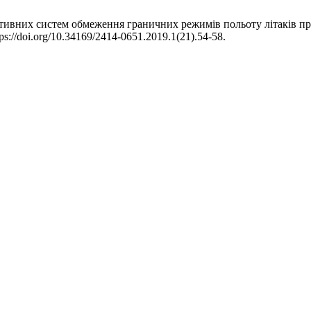
ктивних систем обмеження граничних режимів польоту літаків п
tps://doi.org/10.34169/2414-0651.2019.1(21).54-58.