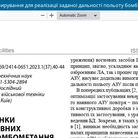
рування для реалізації заданої дальності польоту бомб