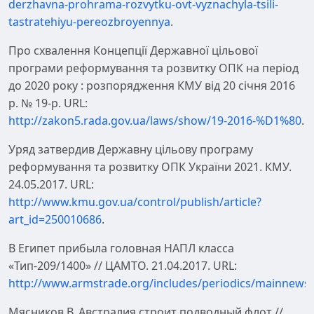
derzhavna-prohrama-rozvytku-ovt-vyznachyla-tsili-
tastratehiyu-pereozbroyennya
.
Про схвалення Концепції Державної цільової
програми реформування та розвитку ОПК на період
до 2020 року : розпорядження КМУ від 20 січня 2016
р. № 19-р. URL:
http://zakon5.rada.gov.ua/laws/show/19-2016-%D1%80
.
Уряд затвердив Державну цільову програму
реформування та розвитку ОПК України 2021. КМУ.
24.05.2017. URL:
http://www.kmu.gov.ua/control/publish/article?
art_id=250010686
.
В Египет прибыла головная НАПЛ класса
«Тип-209/1400» // ЦАМТО. 21.04.2017. URL:
http://www.armstrade.org/includes/periodics/mainnews/
Мясников В. Австралия строит подводный флот //