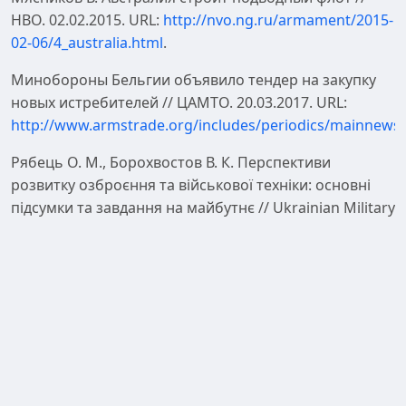
НВО. 02.02.2015. URL:
http://nvo.ng.ru/armament/2015-
02-06/4_australia.html
.
Минобороны Бельгии объявило тендер на закупку
новых истребителей // ЦАМТО. 20.03.2017. URL:
http://www.armstrade.org/includes/periodics/mainnews/
Рябець О. М., Борохвостов В. К. Перспективи
розвитку озброєння та військової техніки: основні
підсумки та завдання на майбутнє // Ukrainian Military
Pages. 24.03.2017. URL:
http://www.ukrmilitary.com/2017/03/ovt.html
.
Бегма В. М., Свергунов О. О. Військово-технічна та
оборонно-промислова політика України в сучасних
умовах : аналіт. доп. / упоряд. В. М. Маркелов. К. :
НІСД, 2013. 112 с.
Державна програма розвитку ОВТ визначила цілі та