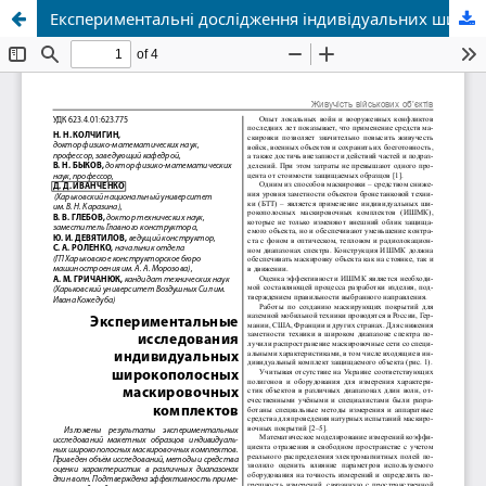
Експериментальні дослідження індивідуальних широкосмугових маскувальних комплектів