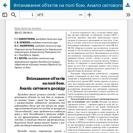
Впізнавання об'єктів на полі бою. Аналіз світового досвіду