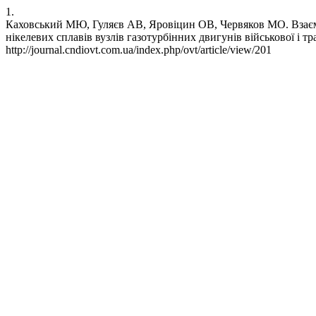
1.
Каховський МЮ, Гуляєв АВ, Яровіцин ОВ, Червяков МО. Взаємо
нікелевих сплавів вузлів газотурбінних двигунів військової і тра
http://journal.cndiovt.com.ua/index.php/ovt/article/view/201