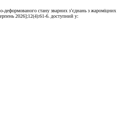
о-деформованого стану зварних з’єднань з жароміцних
Серпень 2026];12(4):61-6. доступний у: