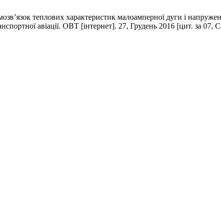
зв’язок теплових характеристик малоамперної дуги і напружен
нспортної авіації. ОВТ [інтернет]. 27, Грудень 2016 [цит. за 07, 