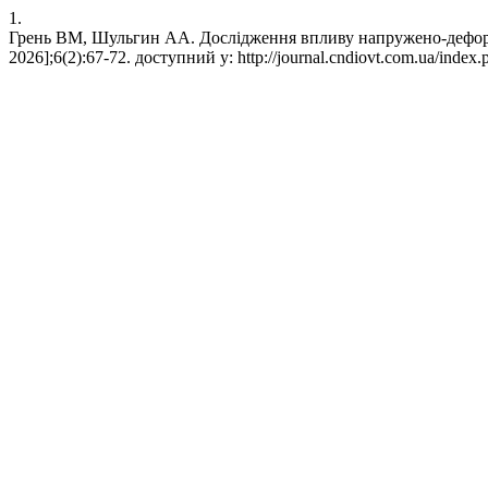
1.
Грень ВМ, Шульгин АА. Дослідження впливу напружено-деформов
2026];6(2):67-72. доступний у: http://journal.cndiovt.com.ua/index.p