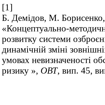
[1]
Б. Демідов, М. Борисенко,
«Концептуально-методичн
розвитку системи озброє
динамічній зміні зовнішні
умовах невизначеності об
ризику »,
ОВТ
, вип. 45, в