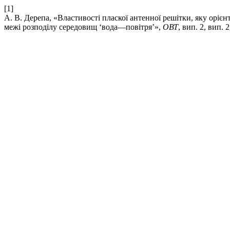
[1]
А. В. Дерепа, «Властивості пласкої антенної решітки, яку оріє
межі розподілу середовищ ‘вода—повітря’»,
ОВТ
, вип. 2, вип. 2