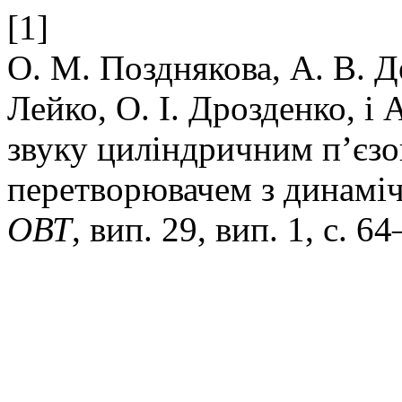
[1]
О. М. Позднякова, А. В. Де
Лейко, О. І. Дрозденко, і
звуку циліндричним п’єз
перетворювачем з динамі
ОВТ
, вип. 29, вип. 1, с. 6