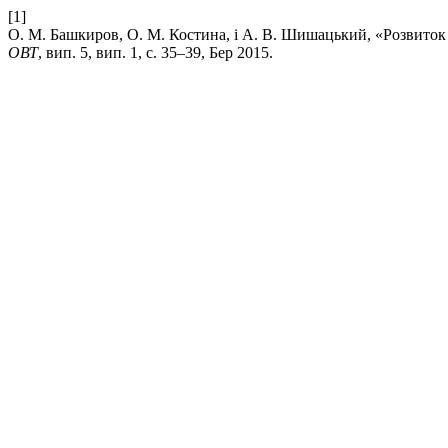
[1]
О. М. Башкиров, О. М. Костина, і А. В. Шишацький, «Розвиток 
ОВТ
, вип. 5, вип. 1, с. 35–39, Бер 2015.