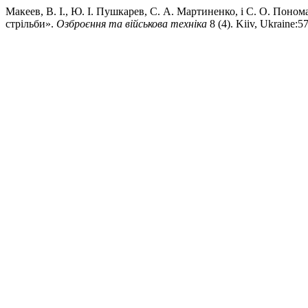
Макеев, В. І., Ю. І. Пушкарев, С. А. Мартиненко, і С. О. Пон
стрільби».
Озброєння та військова техніка
8 (4). Kiiv, Ukraine:5