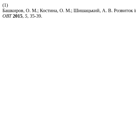
(1)
Башкиров, О. М.; Костина, О. М.; Шишацький, А. В. Розвиток і
ОВТ
2015
,
5
, 35-39.