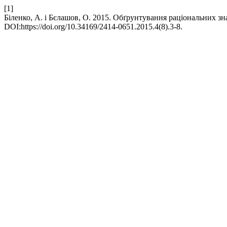
[1]
Біленко, А. і Бєлашов, О. 2015. Обґрунтування раціональних з
DOI:https://doi.org/10.34169/2414-0651.2015.4(8).3-8.