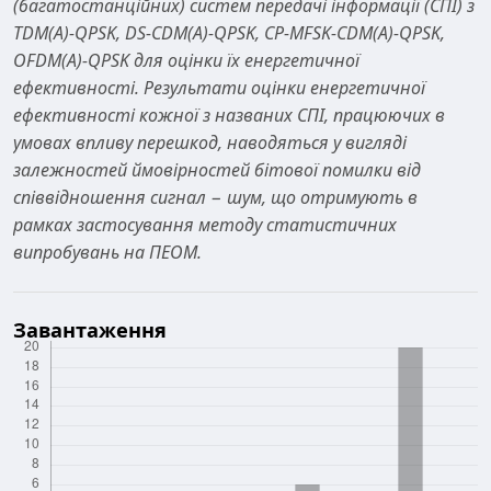
(багатостанційних) систем передачі інформації (СПІ) з
TDM(A)-QPSK, DS-CDM(A)-QPSK, CP-MFSK-CDM(A)-QPSK,
OFDM(А)-QPSK для оцінки їх енергетичної
ефективності. Результати оцінки енергетичної
ефективності кожної з названих СПІ, працюючих в
умовах впливу перешкод, наводяться у вигляді
залежностей ймовірностей бітової помилки від
співвідношення сигнал − шум, що отримують в
рамках застосування методу статистичних
випробувань на ПЕОМ.
Завантаження