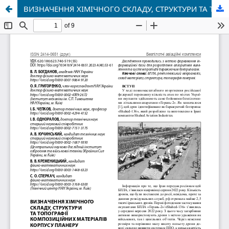
ВИЗНАЧЕННЯ ХІМІЧНОГО СКЛАДУ, СТРУКТУРИ ТА ТОПОГРАФІЇ КОМПОЗИЦІЙНИХ МАТЕРІАЛІВ КОРПУСУ ПЛАНЕРУ БАРАЖУЮЧОГО БОЄПРИПАСУ «SHAHED-136» МЕТОДОМ СКАНУЮЧОЇ ЕЛЕКТРОННОЇ МІКРОСКОПІЇ