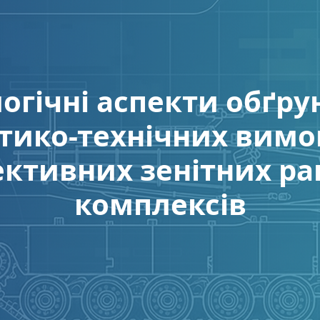
огічні аспекти обґру
тико-технічних вимо
ективних зенітних ра
комплексів