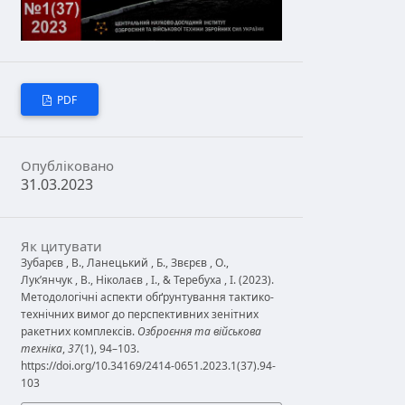
PDF
Опубліковано
31.03.2023
Як цитувати
Зубарєв , В., Ланецький , Б., Звєрєв , О.,
Лук’янчук , В., Ніколаєв , І., & Теребуха , І. (2023).
Методологічні аспекти обґрунтування тактико-
технічних вимог до перспективних зенітних
ракетних комплексів.
Озброєння та військова
техніка
,
37
(1), 94–103.
https://doi.org/10.34169/2414-0651.2023.1(37).94-
103