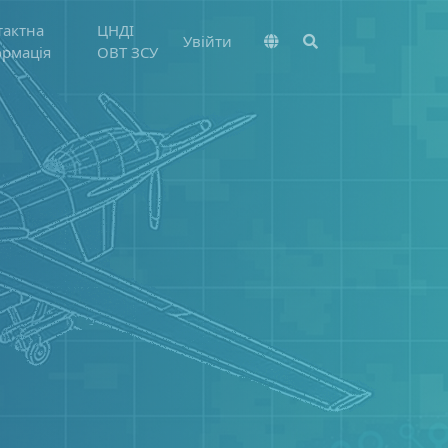
тактна
ЦНДІ
Увійти
ормація
ОВТ ЗСУ