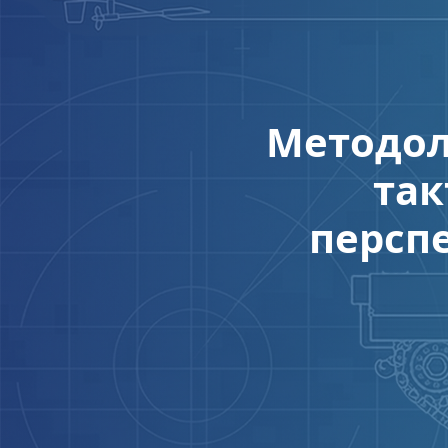
Методол
так
персп