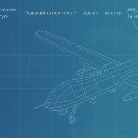
точний
Кон
Редакційна політика
Архіви
Анонси
пуск
інф