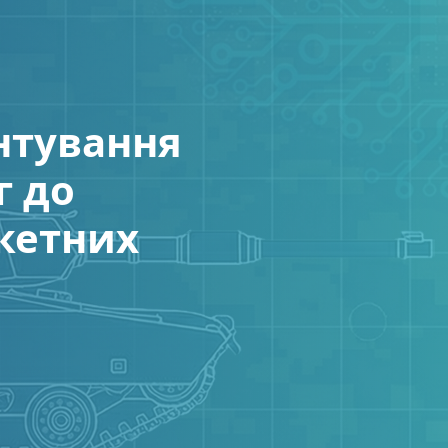
нтування
г до
кетних