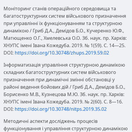
Моніторинг станів операційного середовища та
багатоструктурних систем військового призначення
при управлінні їх функціонуванням та структурною
динамікою / Гриб Д.А., Демідов Б.О., Кучеренко Ю.Ф.,
Матющенко О.Г., Хмелевська О.О. Зб. наук. пр. Харків:
ХНУПС імені Івана Кожедуба. 2019. № 1(59). С. 14—25.
DOI:
https://doi.org/10.30748/zhups.2019.59.02
Інформатизація управління структурною динамікою
складних багатоструктурних систем військового
призначення при динамічні змінні обстановці у
районі ведення бойових дій / Гриб Д.А., Демідов Б.О.,
Борисенко М.В., Кузнецова М.Ю. Зб. наук. пр. Харків:
ХНУПС імені Івана Кожедуба. 2019. № 2(60). С. 8—16.
DOI:
https://doi.org/10.30748/nitps.2019.35.02
Методичні аспекти досліджень процесів
функціонування і управління структурною динамікою