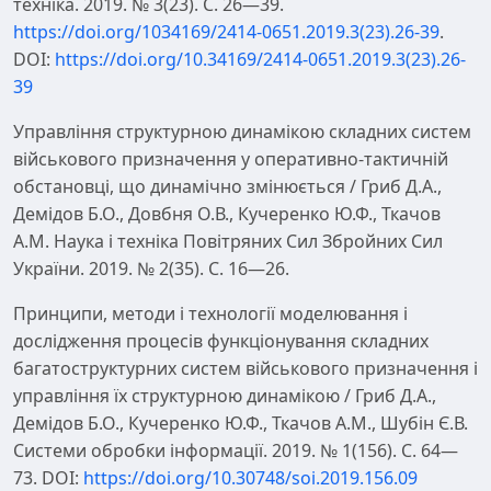
техніка. 2019. № 3(23). С. 26—39.
https://doi.org/1034169/2414-0651.2019.3(23).26-39
.
DOI:
https://doi.org/10.34169/2414-0651.2019.3(23).26-
39
Управління структурною динамікою складних систем
військового призначення у оперативно-тактичній
обстановці, що динамічно змінюється / Гриб Д.А.,
Демідов Б.О., Довбня О.В., Кучеренко Ю.Ф., Ткачов
А.М. Наука і техніка Повітряних Сил Збройних Сил
України. 2019. № 2(35). С. 16—26.
Принципи, методи і технології моделювання і
дослідження процесів функціонування складних
багатоструктурних систем військового призначення і
управління їх структурною динамікою / Гриб Д.А.,
Демідов Б.О., Кучеренко Ю.Ф., Ткачов А.М., Шубін Є.В.
Системи обробки інформації. 2019. № 1(156). С. 64—
73. DOI:
https://doi.org/10.30748/soi.2019.156.09