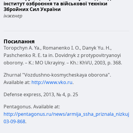
інститут озброєння та військової техніки
Збройних Сил України
інженер
Посилання
Toropchyn A. Ya., Romanenko I. O., Danyk Yu. H.,
Pashchenko R. E. ta in. Dovidnyk z protypovitryanoyi
oborony. – K.: MO Ukrayiny. – Kh.: KhVU, 2003, p. 368.
Zhurnal "Vozdushno-kosmycheskaya oborona".
Available at:
http://www.vko.ru
.
Defense express, 2013, № 4, p. 25
Pentagonus. Available at:
http://pentagonus.ru/news/armija_ssha_priznala_nizkuj
03-09-868
.