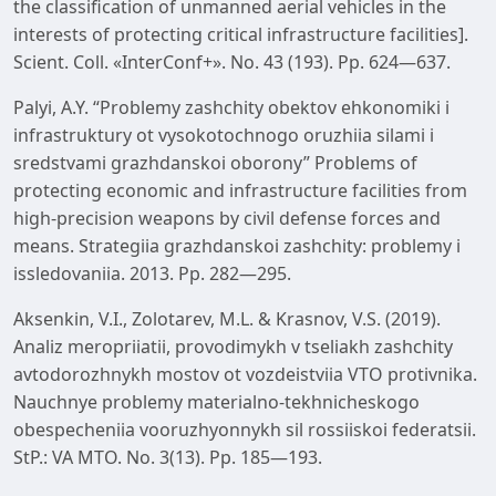
the classification of unmanned aerial vehicles in the
interests of protecting critical infrastructure facilities].
Scient. Coll. «InterConf+». No. 43 (193). Pp. 624—637.
Palyi, A.Y. “Problemy zashchity obektov ehkonomiki i
infrastruktury ot vysokotochnogo oruzhiia silami i
sredstvami grazhdanskoi oborony” Problems of
protecting economic and infrastructure facilities from
high-precision weapons by civil defense forces and
means. Strategiia grazhdanskoi zashchity: problemy i
issledovaniia. 2013. Pp. 282—295.
Aksenkin, V.I., Zolotarev, M.L. & Krasnov, V.S. (2019).
Analiz meropriiatii, provodimykh v tseliakh zashchity
avtodorozhnykh mostov ot vozdeistviia VTO protivnika.
Nauchnye problemy materialno-tekhnicheskogo
obespecheniia vooruzhyonnykh sil rossiiskoi federatsii.
StP.: VA MTO. No. 3(13). Pp. 185—193.