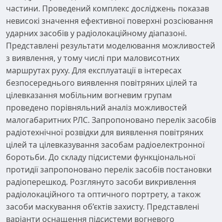
частини. Проведений комплекс досліджень показав
невисокі значення ефективної поверхні розсіювання
ударних засобів у радіолокаційному діапазоні.
Представлені результати моделювання можливостей
з виявлення, у тому числі при маловисотних
маршрутах руху. Для експлуатації в інтересах
безпосереднього виявлення повітряних цілей та
цілевказання мобільним вогневим групам
проведено порівняльний аналіз можливостей
малогабаритних РЛС. Запропоновано перелік засобів
радіотехнічної розвідки для виявлення повітряних
цілей та цілевказування засобам радіоелектронної
боротьби. До складу підсистеми функціональної
протидії запропоновано перелік засобів постановки
радіоперешкод. Розглянуто засоби викривлення
радіолокаційного та оптичного портрету, а також
засоби маскування об’єктів захисту. Представлені
варіанти оснащення підсистеми вогневого