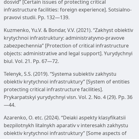
dosvid” [Certain issues of protecting critical
infrastructure facilities: foreign experience]. Sotsialno-
pravovi studii. Pp. 132—139.
Kuzmenko, Yu.V. & Bondar, V.V. (2021). “Zakhyst obiektiv
krytychnoi infrastruktury: administratyvno-pravove
zabezpechennia” [Protection of critical infrastructure
objects: administrative and legal support]. Yurydychnyi
biul. Vol. 21. Pp. 67—72.
Telenyk, S.S. (2019). “Systema subiektiv zakhystu
obiektiv krytychnoi infrastruktury” [System of entities
protecting critical infrastructure facilities].
Prykarpatskyi yurydychnyi visn. Vol. 2. No. 4 (29). Pp. 36
—44.
Azarenko, O. etc. (2024). “Deiaki aspekty klasyfikatsii
bezpilotnykh litalnykh aparativ v interesakh zakhystu
obiektiv krytychnoi infrastruktury” [Some aspects of