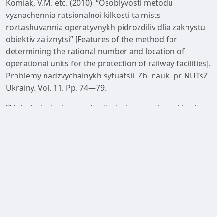
Komiak, V.M. etc. (2010). “Osoblyvosti metodu
vyznachennia ratsionalnoi kilkosti ta mists
roztashuvannia operatyvnykh pidrozdiliv dlia zakhystu
obiektiv zaliznytsi” [Features of the method for
determining the rational number and location of
operational units for the protection of railway facilities].
Problemy nadzvychainykh sytuatsii. Zb. nauk. pr. NUTsZ
Ukrainy. Vol. 11. Pp. 74—79.
“Metodychni rekomendatsii z inzhenernoho zakhystu
elementiv obiektiv krytychnoi infrastruktury Ukrainy vid
urazhennia zasobamy povitrianoho napadu protyvnyka,
zatverdzheni zastupnykom nachalnyka Heneralnoho
shtabu Zbroinykh Syl Ukrainy” [Methodological
recommendations on engineering protection of
elements of critical infrastructure of Ukraine from
damage by enemy air attack means, approved by the
Deputy Chief of the General Staff of the Armed Forces
of Ukraine]. 2022. 27 p.