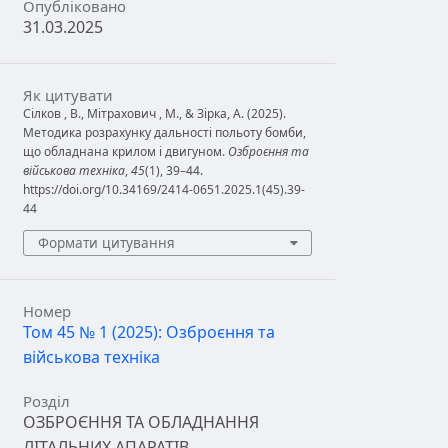
Опубліковано
31.03.2025
Як цитувати
Сілков , В., Мітрахович , М., & Зірка, А. (2025).
Методика розрахунку дальності польоту бомби,
що обладнана крилом і двигуном.
Озброєння та
військова техніка
,
45
(1), 39–44.
https://doi.org/10.34169/2414-0651.2025.1(45).39-
44
Формати цитування
Номер
Том 45 № 1 (2025): Озброєння та
військова техніка
Розділ
ОЗБРОЄННЯ ТА ОБЛАДНАННЯ
ЛІТАЛЬНИХ АПАРАТІВ