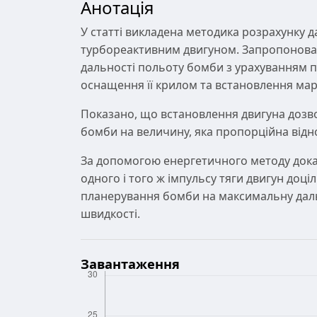
Анотація
У статті викладена методика розрахунку 
турбореактивним двигуном. Запропонован
дальності польоту бомби з урахуванням п
оснащення її крилом та встановлення ма
Показано, що встановлення двигуна дозво
бомби на величину, яка пропорційна відн
За допомогою енергетичного методу док
одного і того ж імпульсу тяги двигун доці
планерування бомби на максимальну даль
швидкості.
Завантаження