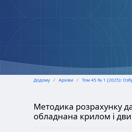
Додому
/
Архіви
/
Том 45 № 1 (2025): Озб
Методика розрахунку да
обладнана крилом і дв