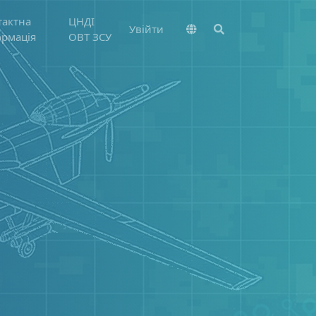
тактна
ЦНДІ
Увійти
ормація
ОВТ ЗСУ