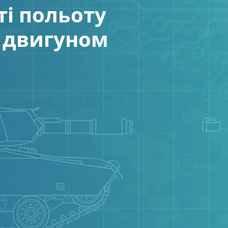
і польоту
і двигуном