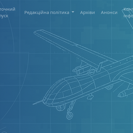
точний
Кон
Редакційна політика
Архіви
Анонси
пуск
інф