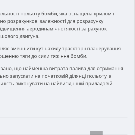
дальності польоту бомби, яка оснащена крилом і
о розрахункові залежності для розрахунку
ідвищення аеродинамічної якості за рахунок
ршового двигуна.
ляє зменшити кут нахилу траєкторії планерування
ошенню тяги до сили тяжіння бомби.
азано, що найменша витрата палива для отримання
льно запускати на початковій ділянці польоту, а
ність виконувати на найвигіднішій приладовій