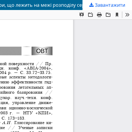
Завантажити
Властивості пласкої антенної решітки, яку орієнтовано вертикально в присутності абсолютно жорсткої сфери, що лежить на межі розподілу середовищ «вода—повітря»