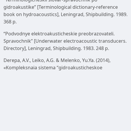
gidroakustike” [Terminological dictionary-reference
book on hydroacoustics], Leningrad, Shipbuilding. 1989.
368 p.
“Podvodnye elektroakusticheskie preobrazovateli.
Spravochnik” [Underwater electroacoustic transducers.
Directory], Leningrad, Shipbuilding. 1983. 248 p.
Derepa, A.V., Leiko, A.G. & Melenko, Yu.Ya. (2014),
«Kompleksnaia sistema “gidroakusticheskoe
vooruzhenie – nadvodnyi korabl”». Problemnye aspekty
sistemy “gidroakusticheskaia stantsiia – nadvodnyi
korabl” s antennami, razmeshchennymi v korpuse
korablia” [Integrated system “hydroacoustic weapons –
surface ship”. Problematic aspects of the
“hydroacoustic station - surface ship” system with
antennas mounted in ship hull], monograph. ID D.
Burago, K. 426 p.