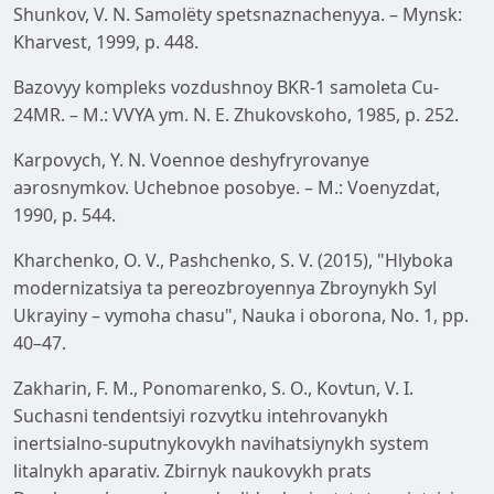
Shunkov, V. N. Samolёty spetsnaznachenyya. – Mynsk:
Kharvest, 1999, p. 448.
Bazovyy kompleks vozdushnoy BKR-1 samoleta Cu-
24MR. – M.: VVYA ym. N. E. Zhukovskoho, 1985, p. 252.
Karpovych, Y. N. Voennoe deshyfryrovanye
aэrosnymkov. Uchebnoe posobye. – M.: Voenyzdat,
1990, p. 544.
Kharchenko, O. V., Pashchenko, S. V. (2015), "Hlyboka
modernizatsiya ta pereozbroyennya Zbroynykh Syl
Ukrayiny – vymoha chasu", Nauka i oborona, No. 1, pp.
40–47.
Zakharin, F. M., Ponomarenko, S. O., Kovtun, V. I.
Suchasni tendentsiyi rozvytku intehrovanykh
inertsialno-suputnykovykh navihatsiynykh system
litalnykh aparativ. Zbirnyk naukovykh prats