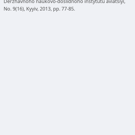
Derzhavnoho naukovo-doslidnoho instytutu aviatsiyi,
No. 9(16), Kyyiv, 2013, pp. 77-85.
Rebryn, Yu. K., Stankevych, S. A., Mosov, S. P. Metody
kolychestvennoy otsenky effektyvnosty sredstv
aerokosmycheskoy razvedky. – Kyev: KY VVS, 1997, p.
262.
Stankevych, S. A. Metodyka otsinky imovirnosti
vykonannya boyovoho zavdannya kompleksom
povitryanoyi rozvidky // Rozvidka VPS, No. 1. – Kyiv: MO
Ukrainy, 1996, pp. 28-37.